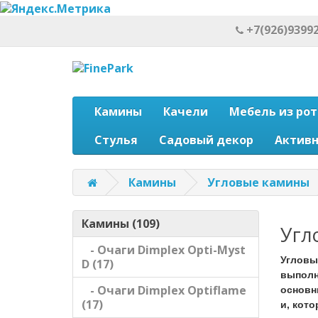
+7(926)93992
Камины
Качели
Мебель из рот
Стулья
Садовый декор
Актив
Камины
Угловые камины
Камины (109)
Угл
- Очаги Dimplex Opti-Myst
Угловы
D (17)
выполня
- Очаги Dimplex Optiflame
основн
(17)
и, кот