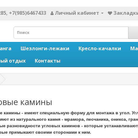
85, +7(985)6467433
Личный кабинет
Закладки
анга
Шезлонги-лежаки
Кресло-качалки
Ма
ный отдых
Контакты
овые камины
е камины - имеют специальную форму для монтажа в угол. У
ют из натурального камня - мрамора, песчаника, оникса, гра
ые разновидности угловых каминов - которые устанавливаютс
орые примыкают своими сторонами к ним.