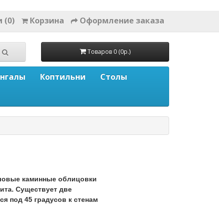
 (0)
Корзина
Оформление заказа
Товаров 0 (0р.)
нгалы
Коптильни
Столы
гловые каминные облицовки
нита. Существует две
я под 45 градусов к стенам