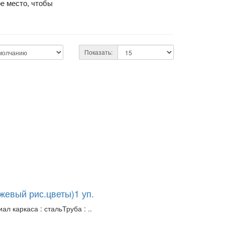
е место, чтобы
Показать:
жевый рис.цветы)1 уп.
 каркаса : стальТруба : ..