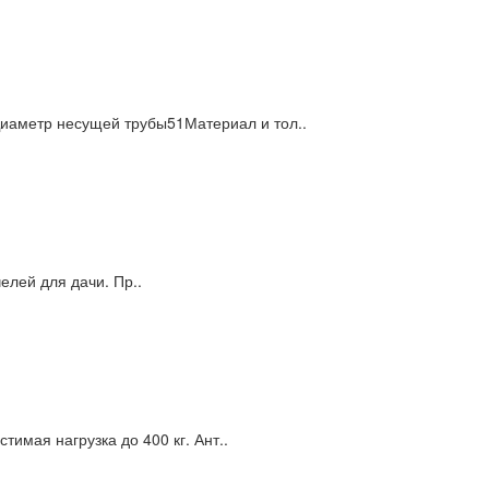
аметр несущей трубы51Материал и тол..
лей для дачи. Пр..
имая нагрузка до 400 кг. Ант..