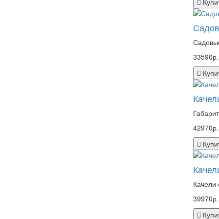
Купи
Садов
Садовые
33590р.
Купи
Качел
Габарит
42970р.
Купи
Качел
Качели 
39970р.
Купи