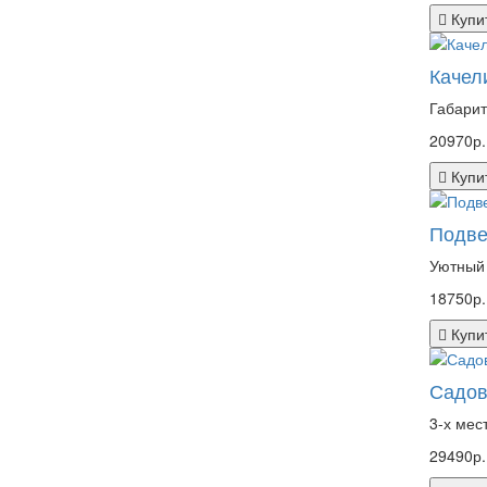
Купи
Качел
Габарит
20970р.
Купи
Подве
Уютный 
18750р.
Купи
Садов
3-х мес
29490р.