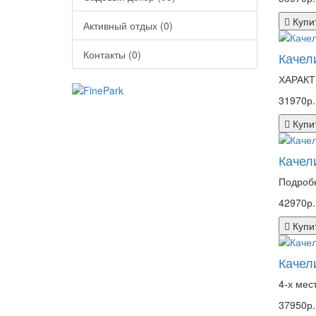
Купи
Активный отдых (0)
Контакты (0)
Качел
ХАРАКТ
31970р.
Купи
Качел
Подробн
42970р.
Купи
Качел
4-х мес
37950р.