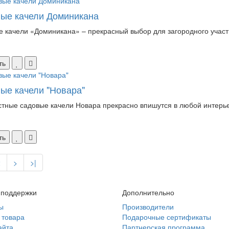
ые качели Доминикана
 качели «Доминикана» – прекрасный выбор для загородного участк
ть
ые качели "Новара"
тные садовые качели Новара прекрасно впишутся в любой интерьер
ть
2
>
>|
 поддержки
Дополнительно
ы
Производители
 товара
Подарочные сертификаты
айта
Партнерская программа