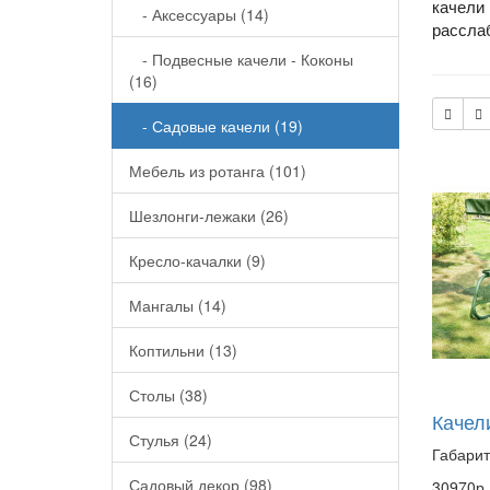
качели 
- Аксессуары (14)
расслаб
- Подвесные качели - Коконы
(16)
- Садовые качели (19)
Мебель из ротанга (101)
Шезлонги-лежаки (26)
Кресло-качалки (9)
Мангалы (14)
Коптильни (13)
Столы (38)
Качел
Стулья (24)
Габарит
Садовый декор (98)
30970р.